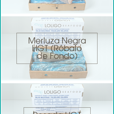
Merluza Negra
HGT (Róbalo
de Fondo)