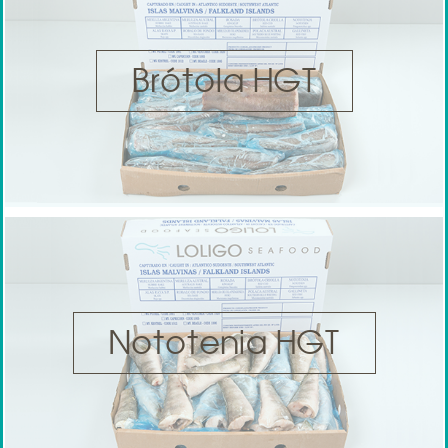
Brótola HGT
Nototenia HGT